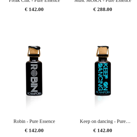
Freak Chic - Pure Essence
Musc MOKA - Pure Essence
€ 142.00
€ 288.00
Robin - Pure Essence
Keep on dancing - Pure
Essence
€ 142.00
€ 142.00