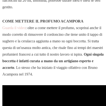
flaconcini da 20 ml, insomma, potrebbe durare mesi e mesi se ben
gestito.
COME METTERE IL PROFUMO ACAMPORA
Guarda il video
: oltre a come mettere il profumo, scoprirai anche il
modo corretto di rimuovere il cordoncino che tiene unito il tappo di
sughero e la ceralacca aggiunta a mano su ogni boccetta. Si tratta
questa di un'usanza molto antica, che risale fino ai tempi dei maestri
profumieri francesi a cui tutto il nostro lavoro si ispira.
Ogni singola
boccetta è infatti curata a mano da un artigiano esperto e
accorto
. Lo stesso che ha iniziato il viaggio olfattivo con Bruno
Acampora nel 1974.