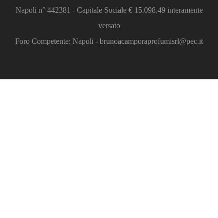
Napoli n° 442381 - Capitale Sociale € 15.098,49 interamente
versato
Foro Competente: Napoli - brunoacamporaprofumisrl@pec.it