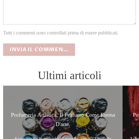
Tutti i commenti sono controllati prima di essere pubblicati.
Ultimi articoli
Profumeria Artistica, Il Profumo Come Forma
Po
D'arte.
Sono poche le persone al mondo, circa l’1% della
Acam